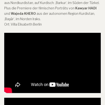
aus Nordkurdistan, auf Kurdisch: ‚Barkur‘, im Süden der Türkei.
Plus die Premiere der filmischen Porträts von
Kawyar HADI
und
Wajeda KHERO
aus der autonomen Region Kurdistan,
‚Başǔr’‚ im Norden Iraks.
Ort: Villa Elisabeth Berlin