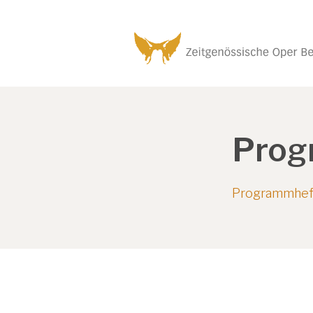
Prog
Programmhef